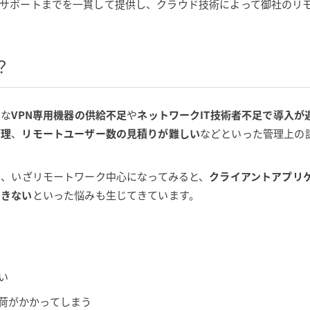
N の導入から運用サポートまでを一貫して提供し、クラウド技術によって御
？
的な
VPN専用機器の供給不足
や
ネットワークIT技術者不足で導入が
管理
、
リモートユーザー数の見積りが難しい
などといった管理上の
も、いざリモートワーク中心になってみると、
クライアントアプリ
できない
といった悩みも生じてきています。
い
荷がかかってしまう