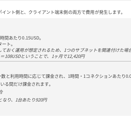
るエンドポイント側と、クライアント端末側の両方で費用が発生します。
間あたり0.15USD。
タート。
しておく運用が想定されるため、1つのサブネットを関連付けた場
日＝108USDということで、1ヶ月で12,420円
ション数と利用時間に応じて課金され、1時間・1コネクションあたり0.05
でいる間だけ課金されます。
合
 となり、1台あたり920円