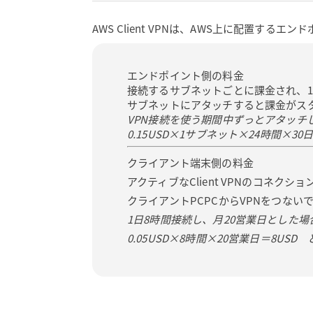
AWS Client VPNは、AWS上に配置す
エンドポイント側の料金
接続するサブネットごとに課金され、1時
サブネットにアタッチすると課金がス
VPN接続を使う期間中ずっとアタッチ
0.15USD×1サブネット×24時間×30
クライアント端末側の料金
アクティブなClient VPNのコネク
クライアントPCPCからVPNをつない
1日8時間接続し、月20営業日とした場
0.05USD×8時間×20営業日＝8USD