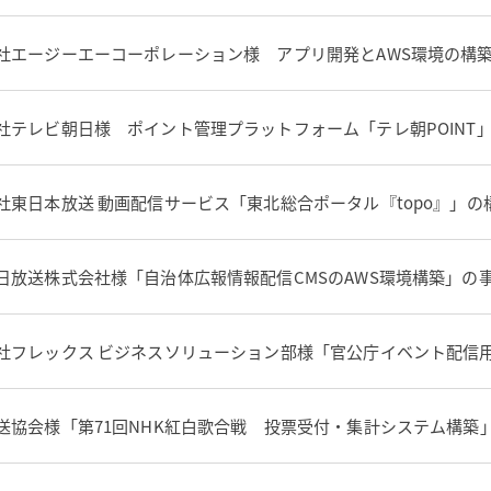
社エージーエーコーポレーション様 アプリ開発とAWS環境の構
社テレビ朝日様 ポイント管理プラットフォーム「テレ朝POINT
社東日本放送 動画配信サービス「東北総合ポータル『topo』」
日放送株式会社様「自治体広報情報配信CMSのAWS環境構築」の
社フレックス ビジネスソリューション部様「官公庁イベント配信用
送協会様「第71回NHK紅白歌合戦 投票受付・集計システム構築